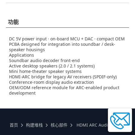
功能
DC 5V power input · on-board MCU + DAC · compact OEM
PCBA designed for integration into soundbar / desk-
speaker housings
Applications
Soundbar audio decoder front-end
Active desktop speakers (2.0 / 2.1 systems)
Mini home-theater speaker systems
HDMI-ARC bridge for legacy AV receivers (SPDIF-only)
Conference-room display audio extraction
OEM/ODM reference module for ARC-enabled product
development
首页
构建堆栈
核心部件
HDMI ARC Audio Decoder Bo