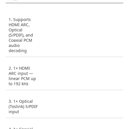
1. Supports
HDMI ARC,
Optical
(S/PDIF), and
Coaxial PCM
audio
decoding
2. 1× HDMI
ARC input —
linear PCM up
to 192 kHz
3. 1× Optical
(Toslink) S/PDIF
input