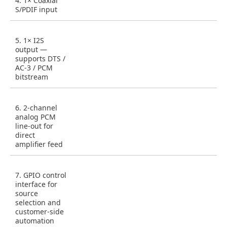
4. 1× Coaxial
S/PDIF input
5. 1× I2S
output —
supports DTS /
AC-3 / PCM
bitstream
6. 2-channel
analog PCM
line-out for
direct
amplifier feed
7. GPIO control
interface for
source
selection and
customer-side
automation