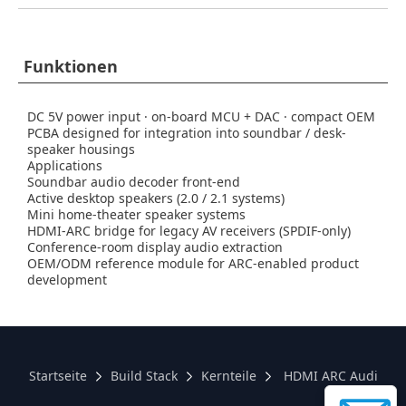
Funktionen
DC 5V power input · on-board MCU + DAC · compact OEM
PCBA designed for integration into soundbar / desk-
speaker housings
Applications
Soundbar audio decoder front-end
Active desktop speakers (2.0 / 2.1 systems)
Mini home-theater speaker systems
HDMI-ARC bridge for legacy AV receivers (SPDIF-only)
Conference-room display audio extraction
OEM/ODM reference module for ARC-enabled product
development
Startseite
Build Stack
Kernteile
HDMI ARC Audio De