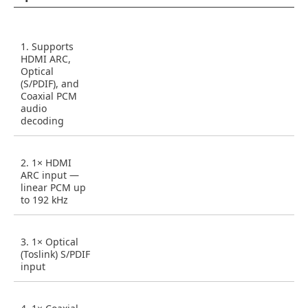
1. Supports
HDMI ARC,
Optical
(S/PDIF), and
Coaxial PCM
audio
decoding
2. 1× HDMI
ARC input —
linear PCM up
to 192 kHz
3. 1× Optical
(Toslink) S/PDIF
input