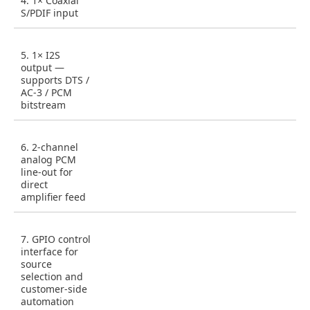
4. 1× Coaxial
S/PDIF input
5. 1× I2S
output —
supports DTS /
AC-3 / PCM
bitstream
6. 2-channel
analog PCM
line-out for
direct
amplifier feed
7. GPIO control
interface for
source
selection and
customer-side
automation