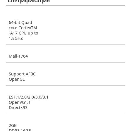
Спецификация
64-bit Quad
core CortexTM
-A17 CPU up to
1.8GHZ
Mali-T764
Support AFBC
OpenGL
ES1.1/2.0/2.0/3.0/3.1
OpenVG1.1
Direct×93
2GB
DDR3,16GB