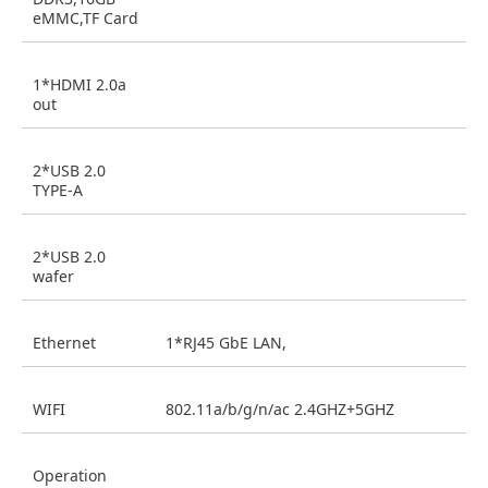
eMMC,TF Card
1*HDMI 2.0a
out
2*USB 2.0
TYPE-A
2*USB 2.0
wafer
Ethernet
1*RJ45 GbE LAN,
WIFI
802.11a/b/g/n/ac 2.4GHZ+5GHZ
Operation