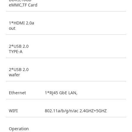
eMMC,TF Card
1*HDMI 2.0a
out
2*USB 2.0
TYPE-A
2*USB 2.0
wafer
Ethernet
1*RJ45 GbE LAN,
WIFI
802.11a/b/g/n/ac 2.4GHZ+5GHZ
Operation