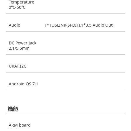
Temperature
0℃-50℃
Audio
1*TOSLINK(SPDIF),1*3.5 Audio Out
DC Power Jack
2.1/5.5mm
URAT,I2C
Android OS 7.1
機能
ARM board