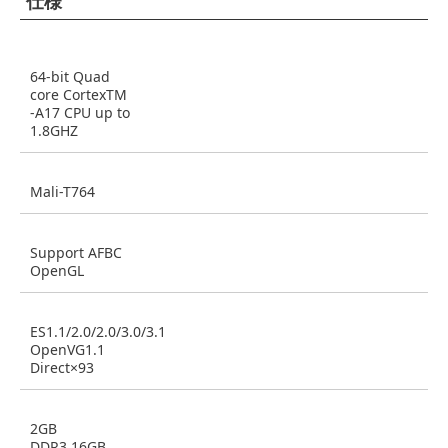
仕様
64-bit Quad
core CortexTM
-A17 CPU up to
1.8GHZ
Mali-T764
Support AFBC
OpenGL
ES1.1/2.0/2.0/3.0/3.1
OpenVG1.1
Direct×93
2GB
DDR3,16GB