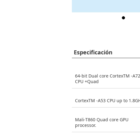
Especificación
64-bit Dual core CortexTM -A7
CPU +Quad
CortexTM -A53 CPU up to 1.8G
Mali-T860 Quad core GPU
processor.