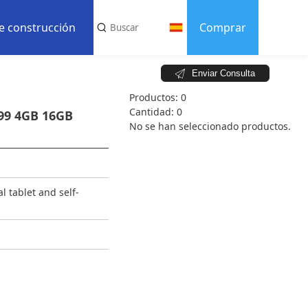
de construcción
Comprar
Enviar Consulta
s principales
Productos:
0
s enviados
Cantidad:
0
99 4GB 16GB
No se han seleccionado productos.
éricos
ware
ioteca de factores de forma
 tablet and self-