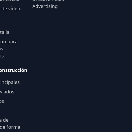
Advertising
s de vídeo
talla
ión para
os
as
construcción
incipales
viados
os
e
a de
 de forma