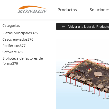
Productos
Solucione
Categorías
Volver a la Lista de Product
Reproductor de audio para
Dynamic 
Piezas principales375
Monitor industrial
Workspa
Casos enviados376
Periféricos377
Tableta comercial
In-Store R
Software378
Pantallas de vídeo clásicas
Biblioteca de factores de
forma379
Sistema multipantalla
Iluminación para comercio