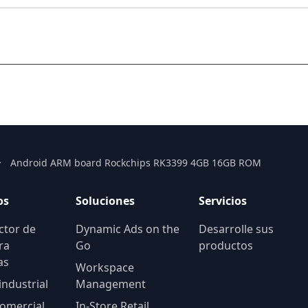
Android ARM board Rockchips RK3399 4GB 16GB ROM
os
Soluciones
Servicios
ctor de
Dynamic Ads on the
Desarrolle sus
ra
Go
productos
as
Workspace
industrial
Management
comercial
In-Store Retail