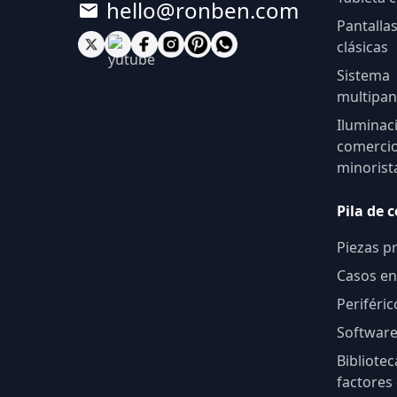
hello@ronben.com
Pantalla
clásicas
Sistema
multipan
Iluminac
comerci
minorist
Pila de 
Piezas pr
Casos en
Periféric
Softwar
Bibliotec
factores