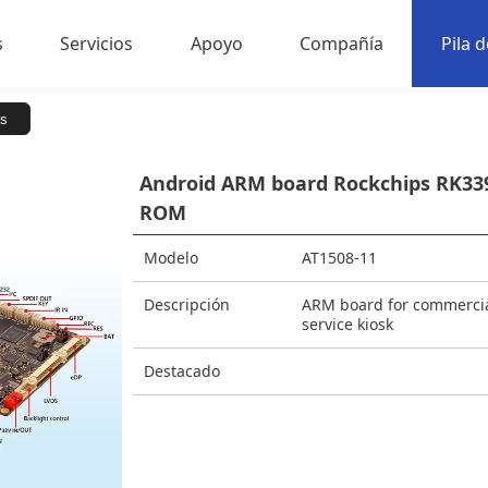
s
Servicios
Apoyo
Compañía
Pila 
os
 minoristas
Ads on the Go
Desarrolle sus productos
Garantía
Sobre nosotros
Pieza
ce Management
Documentación y descarga
Noticias y reseñas
Caso
Android ARM board Rockchips RK33
ROM
etail Advertising
Preguntas frecuentes
Perif
Soft
Modelo
AT1508-11
Bibl
Descripción
ARM board for commercial
service kiosk
s minoristas
Destacado