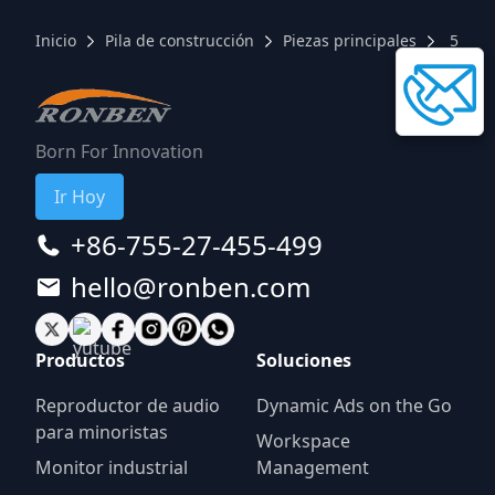
Inicio
Pila de construcción
Piezas principales
5.8G 
Born For Innovation
Ir Hoy
+86-755-27-455-499
hello@ronben.com
Productos
Soluciones
Reproductor de audio
Dynamic Ads on the Go
para minoristas
Workspace
Monitor industrial
Management