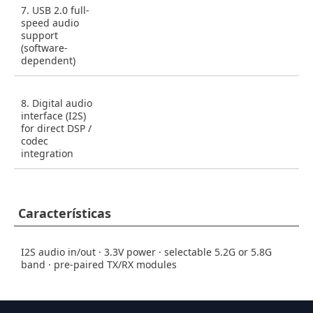
7. USB 2.0 full-
speed audio
support
(software-
dependent)
8. Digital audio
interface (I2S)
for direct DSP /
codec
integration
Características
I2S audio in/out · 3.3V power · selectable 5.2G or 5.8G
band · pre-paired TX/RX modules