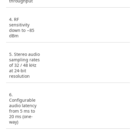
throughput
4. RF
sensitivity
down to −85
dBm
5. Stereo audio
sampling rates
of 32 / 48 kHz
at 24-bit
resolution
6.
Configurable
audio latency
from 5 ms to
20 ms (one-
way)