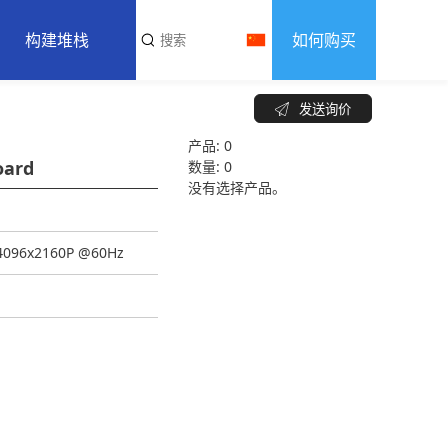
构建堆栈
如何购买
发送询价
核心部件
产品:
0
已发货案例
oard
数量:
0
没有选择产品。
外围设备
软件
o 4096x2160P @60Hz
外形尺寸库