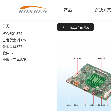
产品
解决方
分类
返回产品列表
零售音频播放器
Dynamic A
核心部件375
工业显示器
Workspac
已发货案例376
外围设备377
商用平板电脑
In-Store R
软件378
经典视频屏幕
外形尺寸库379
多屏系统
零售照明