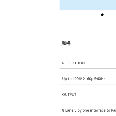
规格
RESOLUTION
Up to 4096*2160p@60Hz
OUTPUT
8 Lane v by one interface to Pa