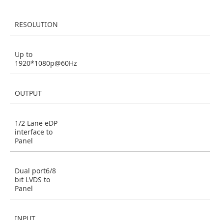
RESOLUTION
Up to
1920*1080p@60Hz
OUTPUT
1/2 Lane eDP
interface to
Panel
Dual port6/8
bit LVDS to
Panel
INPUT