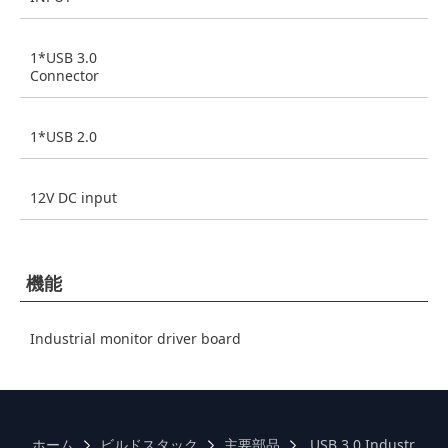
1*USB 3.0
Connector
1*USB 2.0
12V DC input
機能
Industrial monitor driver board
ホーム
ビルドスタック
主要部品
USB 3.0 Industrial m