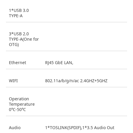
1*USB 3.0
TYPE-A
3*USB 2.0
TYPE-A(One for
OTG)
Ethernet
RJ45 GbE LAN,
WIFI
802.11a/b/g/n/ac 2.4GHZ+5GHZ
Operation
Temperature
0℃-50℃
Audio
1*TOSLINK(SPDIF),1*3.5 Audio Out