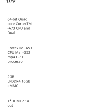
仕様
64-bit Quad
core CortexTM
-A73 CPU and
Dual
CortexTM -A53
CPU Mali-G52
mp4 GPU
processor.
2GB
LPDDR4,16GB
eMMC
1*HDMI 2.1a
out