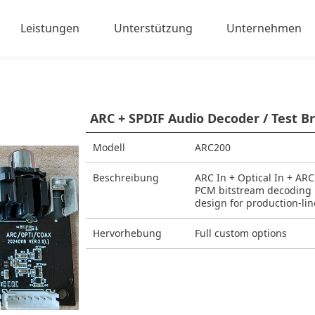
Leistungen
Unterstützung
Unternehmen
s on the Go
Entwickeln Sie Ihre Produkte
Garantie
Über uns
e Management
Dokumentation und Download
Neuigkeiten un
ARC + SPDIF Audio Decoder / Test B
tail Advertising
Häufig gestellte Fragen
Modell
ARC200
me
Beschreibung
ARC In + Optical In + ARC
PCM bitstream decoding ·
design for production-li
Hervorhebung
Full custom options