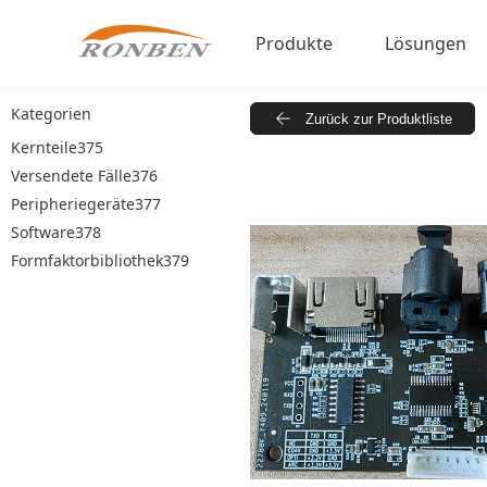
Produkte
Lösungen
Kategorien
Zurück zur Produktliste
Einzelhandels-Audioplayer
Dynamic Ad
Kernteile375
Industriemonitor
Workspac
Versendete Fälle376
Peripheriegeräte377
Kommerzielles Tablet
In-Store Re
Software378
Klassische Videobildschir
Formfaktorbibliothek379
Mehrbildschirmsystem
Einzelhandelsbeleuchtung