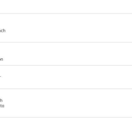
nch
on
r
ch
nto