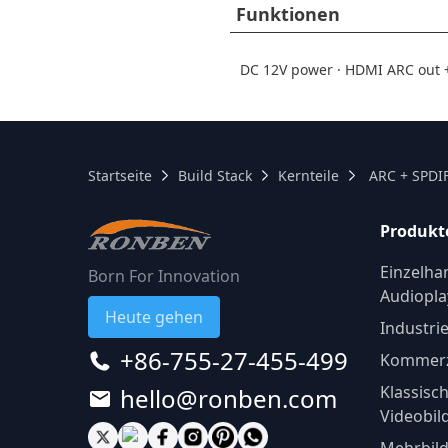
Funktionen
DC 12V power · HDMI ARC out +
Startseite
Build Stack
Kernteile
ARC + SPDIF
Produkt
Einzelha
Born For Innovation
Audiopla
Heute gehen
Industri
+86-755-27-455-499
Kommerzi
Klassisc
hello@ronben.com
Videobil
Mehrbild