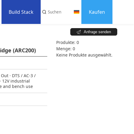
Build Stack
Kaufen
Anfrage senden
Kernteile
Produkte:
0
d Rezensionen
Versendete Fälle
Menge:
0
ridge (ARC200)
Keine Produkte ausgewählt.
Peripheriegeräte
Software
 Out · DTS / AC-3 /
 12V industrial
Formfaktorbibliothek
ne and bench use