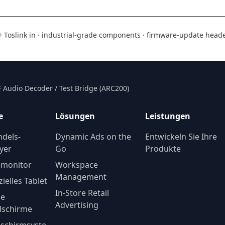
 Toslink in · industrial-grade components · firmware-update head
 Audio Decoder / Test Bridge (ARC200)
e
Lösungen
Leistungen
ndels-
Dynamic Ads on the
Entwickeln Sie Ihre
yer
Go
Produkte
emonitor
Workspace
Management
elles Tablet
In-Store Retail
he
Advertising
dschirme
schirmsyste