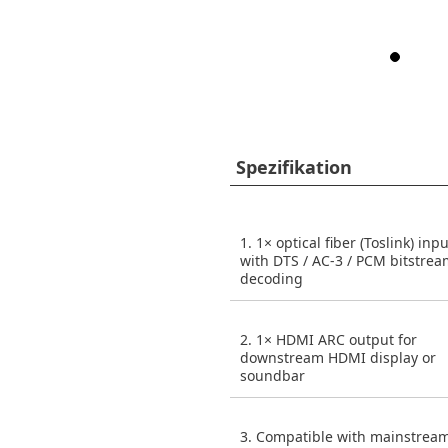
Spezifikation
1. 1× optical fiber (Toslink) inpu
with DTS / AC-3 / PCM bitstre
decoding
2. 1× HDMI ARC output for
downstream HDMI display or
soundbar
3. Compatible with mainstrea